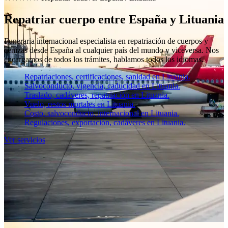
Repatriar cuerpo entre España y Lituania
Funeraria internacional especialista en repatriación de cuerpos y
cenizas desde España al cualquier país del mundo y viceversa. Nos
encargamos de todos los trámites, hablamos todos los idiomas.
Repatriaciones, certificaciones, sanidad en Lituania.
Salvoconducto, vigencia, caducidad en Lituania.
Traslado, cadáveres, repatriación en Lituania.
Vuelo, restos mortales en Lituania.
Costo, salvoconducto, internacional en Lituania.
Regulaciones, exportación, cadáveres en Lituania.
Ver servicios