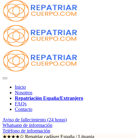
Inicio
Nosotros
Repatriación España/Extranjero
FAQs
Contacto
Aviso de fallecimiento (24 horas)
Whatsapp de información
Teléfono de información
★★★★✩ Repatriar cadáver España /
Lituania