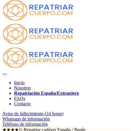
Inicio
Nosotros
Repatriación España/Extranjero
FAQs
Contacto
Aviso de fallecimiento (24 horas)
Whatsapp de información
Teléfono de información
★★★★✩ Repatriar cadáver España /
Benín