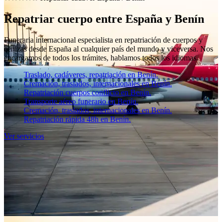
Repatriar cuerpo entre España y Benín
Funeraria internacional especialista en repatriación de cuerpos y
cenizas desde España al cualquier país del mundo y viceversa. Nos
encargamos de todos los trámites, hablamos todos los idiomas.
Traslado, cadáveres, repatriación en Benín.
Cremación, traslados, internacionales en Benín.
Repatriación cuerpos conflicto en Benín.
Transporte aéreo funerario en Benín.
Cremación, traslados, internacionales en Benín.
Repatriación rápida 48h en Benín.
Ver servicios