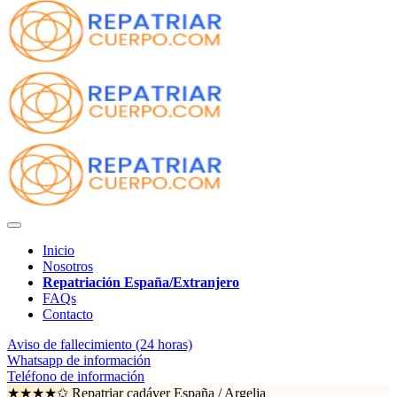
Inicio
Nosotros
Repatriación España/Extranjero
FAQs
Contacto
Aviso de fallecimiento (24 horas)
Whatsapp de información
Teléfono de información
★★★★✩ Repatriar cadáver España /
Argelia