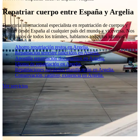
Repatriar cuerpo entre España y Argelia
Funeraria internacional especialista en repatriación de cuerpos y
cenizas desde España al cualquier país del mundo y viceversa. Nos
encargamos de todos los trámites, hablamos todos los idiomas.
Ahorro repatriación restos en Argelia.
Repatriación terrestre fallecidos en Argelia.
Apostilla repatriación documentos en Argelia.
Idioma de repatriación en Argelia.
Repatriaciones navideñas planificación en Argelia.
Conservación, cadáver, exigencia en Argelia.
Ver servicios