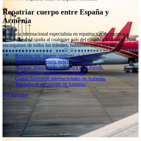
Repatriar cuerpo entre España y
Armenia
Funeraria internacional especialista en repatriación de cuerpos y
cenizas desde España al cualquier país del mundo y viceversa. Nos
encargamos de todos los trámites, hablamos todos los idiomas.
Repatriación, muerte, violenta en Armenia.
Traducción funeraria guía en Armenia.
Seguros, repatriación, cobertura en Armenia.
Vuelo, restos, mortales en Armenia.
Gastos funerarios internacionales en Armenia.
Traslados al aeropuerto en Armenia.
Ver servicios