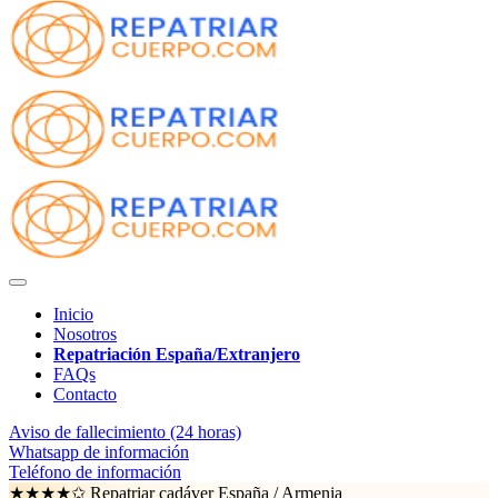
Inicio
Nosotros
Repatriación España/Extranjero
FAQs
Contacto
Aviso de fallecimiento (24 horas)
Whatsapp de información
Teléfono de información
★★★★✩ Repatriar cadáver España /
Armenia